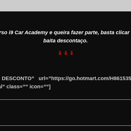
rso i9 Car Academy e queira fazer parte, basta clica
baita descontaço.
⇓ ⇓ ⇓
 DESCONTO” url=”https://go.hotmart.com/H861
l” class=”” icon=””]