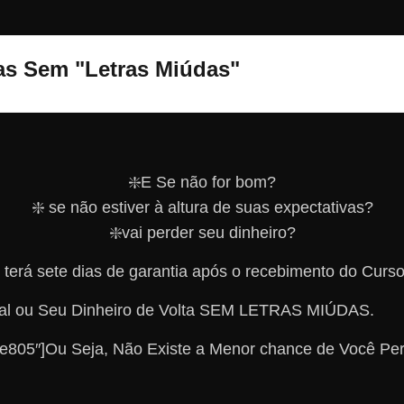
ias Sem "Letras Miúdas"
❇️E Se não for bom?
❇️ se não estiver à altura de suas expectativas?
❇️vai perder seu dinheiro?
terá sete dias de garantia após o recebimento do Curs
otal ou Seu Dinheiro de Volta SEM LETRAS MIÚDAS.
6fe805″]Ou Seja, Não Existe a Menor chance de Você Pe