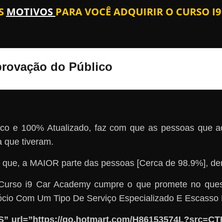
OS
MOTIVOS
PARA VOCÊ ADQUIRIR O CURSO I
Aprovação do Público
ático e 100% Atualizado, faz com que as pessoas que
que tiveram.
 que, a MAIOR parte das pessoas [Cerca de 98.9%]
Curso i9 Car Academy cumpre o que promete no que
cio Com Um Tipo De Serviço Especializado E Escasso
 url=”https://go.hotmart.com/H86153574L?src=CTB