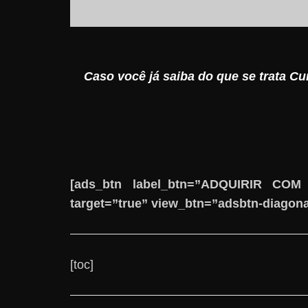
Caso você já saiba do que se trata Cu
[ads_btn label_btn=”ADQUIRIR COM
target=”true” view_btn=”adsbtn-diagona
[toc]