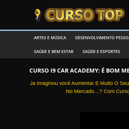
Skip to content
Skip to content
CURSOTOP
O
ARTES E MÚSICA
DESENVOLVIMENTO PESSO
s
SAÚDE E BEM ESTAR
SAÚDE E ESPORTES
M
e
l
CURSO I9 CAR ACADEMY: É BOM M
h
Ja imaginou vocé Aumentar E Muito O Seu
o
No Mercado…?
Com Curso 
r
e
s
C
u