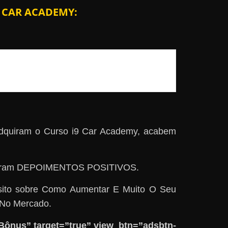
9 CAR ACADEMY:
 adquiram o Curso i9 Car Academy, acabem
, deram DEPOIMENTOS POSITIVOS.
sito sobre Como Aumentar E Muito O Seu
 No Mercado.
ônus” target=”true” view_btn=”adsbtn-