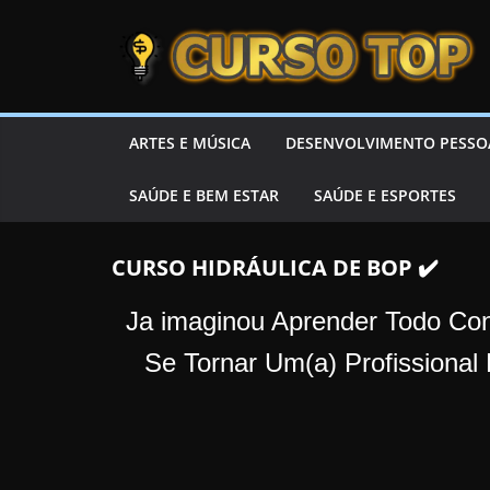
Skip to content
Skip to content
CURSOTOP
O
ARTES E MÚSICA
DESENVOLVIMENTO PESSO
s
SAÚDE E BEM ESTAR
SAÚDE E ESPORTES
M
e
l
CURSO HIDRÁULICA DE BOP ✔️
h
Ja imaginou Aprender Todo Co
o
r
Se Tornar Um(a) Profission
e
s
C
u