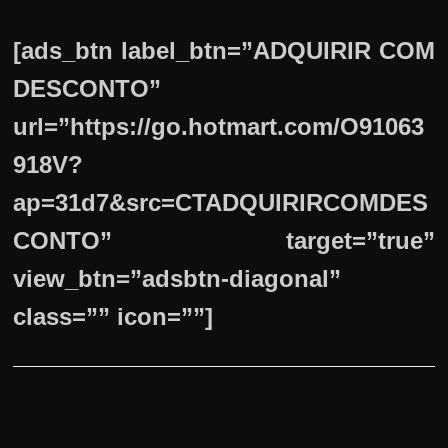
[ads_btn label_btn=”ADQUIRIR COM
DESCONTO”
url=”https://go.hotmart.com/O91063
918V?
ap=31d7&src=CTADQUIRIRCOMDES
CONTO” target=”true”
view_btn=”adsbtn-diagonal”
class=”” icon=””]