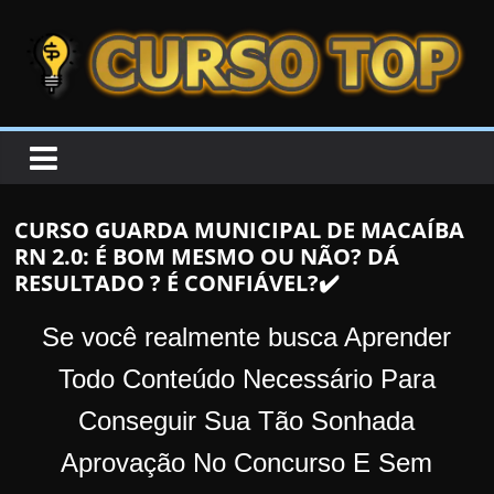
Skip to content
Skip to content
CURSOTOP
O
s
M
CURSO GUARDA MUNICIPAL DE MACAÍBA
e
RN 2.0: É BOM MESMO OU NÃO? DÁ
l
RESULTADO ? É CONFIÁVEL?✔️
h
o
Se você realmente busca Aprender
r
Todo Conteúdo Necessário Para
e
Conseguir Sua Tão Sonhada
s
C
Aprovação No Concurso E Sem
u