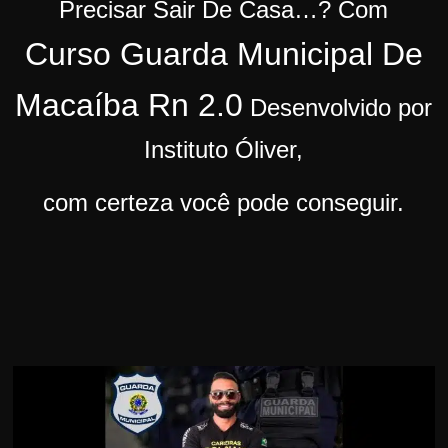
Precisar Sair De Casa…?
Com
r
Curso Guarda Municipal De
s
o
Macaíba Rn 2.0
Desenvolvido por
s
d
Instituto Óliver,
a
W
com certeza você pode conseguir.
e
b