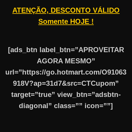
ATENÇÃO, DESCONTO VÁLIDO
Somente HOJE !
[ads_btn label_btn=”APROVEITAR
AGORA MESMO”
url=”https://go.hotmart.com/O91063
918V?ap=31d7&src=CTCupom”
target=”true” view_btn=”adsbtn-
diagonal” class=”” icon=””]