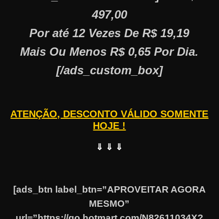
497,00
Por até 12 Vezes De R$ 19,19
Mais Ou Menos R$ 0,65 Por Dia.
[/ads_custom_box]
ATENÇÃO, DESCONTO VÁLIDO SOMENTE
HOJE !
⇓ ⇓ ⇓
[ads_btn label_btn=”APROVEITAR AGORA
MESMO”
url=”https://go.hotmart.com/N82611034X?