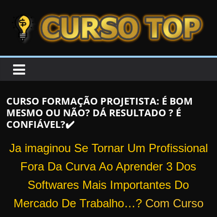
Skip to content
Skip to content
CURSOTOP
O
s
M
CURSO FORMAÇÃO PROJETISTA: É BOM
e
MESMO OU NÃO? DÁ RESULTADO ? É
l
CONFIÁVEL?✔️
h
o
Ja imaginou Se Tornar Um Profissional
r
Fora Da Curva Ao Aprender 3 Dos
e
Softwares Mais Importantes Do
s
C
Mercado De Trabalho…?
Com Curso
u