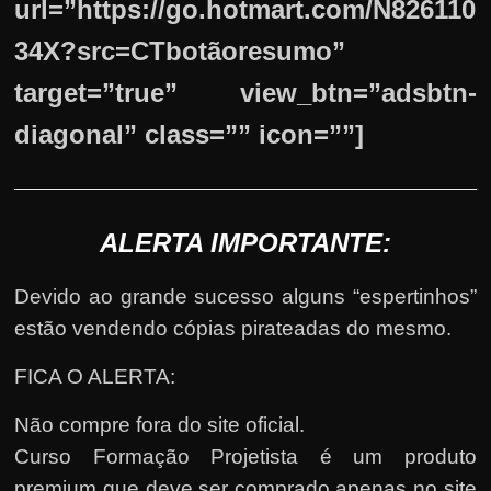
url=”https://go.hotmart.com/N826110
34X?src=CTbotãoresumo”
target=”true” view_btn=”adsbtn-
diagonal” class=”” icon=””]
ALERTA IMPORTANTE:
Devido ao grande sucesso alguns “espertinhos”
estão vendendo cópias pirateadas do mesmo.
FICA O ALERTA:
Não compre fora do site oficial.
Curso Formação Projetista é um produto
premium que deve ser comprado apenas no site