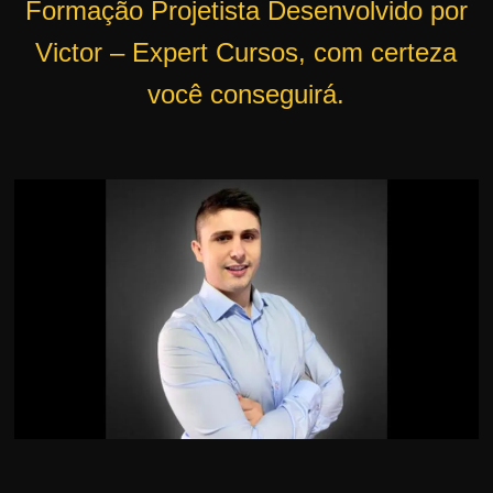
Formação Projetista Desenvolvido por
r
Victor – Expert Cursos, com certeza
s
o
você conseguirá.
s
d
a
W
e
b