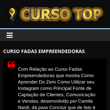
Skip to content
Skip to content
CURSOTOP
O
s
M
CURSO FADAS EMPREENDEDORAS
e
l
h
Com Relação ao Curso Fadas
o
Empreendedoras que mostra Como
r
Aprender Do Zero Como Utilizar seu
e
Instagram como Principal Fonte de
Captação de Clientes, Comunicação
s
e Vendas, desenvolvido por Camila
C
Nardi, dá para Concluir que de fato é
u