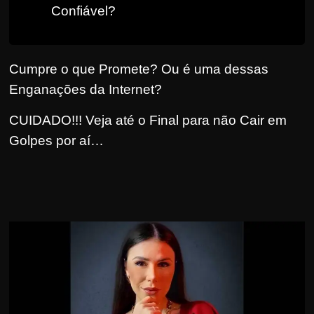
Confiável?
r
s
o
Cumpre o que Promete? Ou é uma dessas
s
Enganações da Internet?
d
a
CUIDADO!!! Veja até o Final para não Cair em
W
Golpes por aí…
e
b