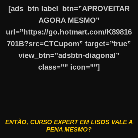
[ads_btn label_btn=”APROVEITAR
AGORA MESMO”
url=”https://go.hotmart.com/K89816
701B?src=CTCupom” target=”true”
view_btn=”adsbtn-diagonal”
class=”” icon=””]
ENTÃO, CURSO EXPERT EM LISOS VALE A
PENA MESMO?