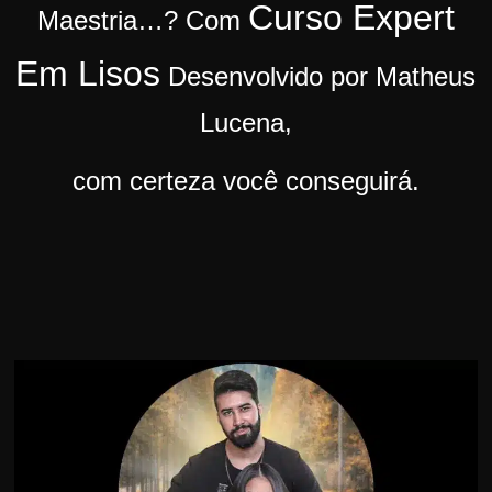
Curso Expert
Maestria…?
Com
r
s
Em Lisos
Desenvolvido por Matheus
o
s
Lucena,
d
com certeza você conseguirá.
a
W
e
b