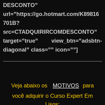
DESCONTO”
url=”https://go.hotmart.com/K89816
701B?
src=CTADQUIRIRCOMDESCONTO”
target=”true” view_btn=”adsbtn-
diagonal” class=”” icon=””]
Veja abaixo os
MOTIVOS
para
você adquirir o Curso Expert Em
Lisos: