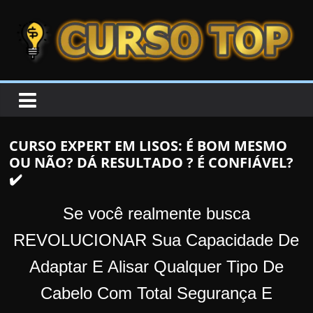
Skip to content
Skip to content
CURSOTOP
O
s
M
CURSO EXPERT EM LISOS: É BOM MESMO
e
OU NÃO? DÁ RESULTADO ? É CONFIÁVEL?
l
✔️
h
o
Se você realmente busca
r
REVOLUCIONAR Sua Capacidade De
e
Adaptar E Alisar Qualquer Tipo De
s
C
Cabelo Com Total Segurança E
u