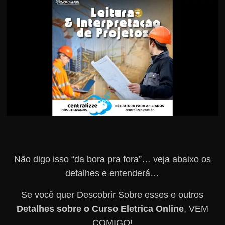
r
s
o
s
d
a
W
e
b
Não digo isso “da bora pra fora”… veja abaixo os
detalhes e entenderá…
Se você quer Descobrir Sobre esses e outros
Detalhes sobre o Curso Eletrica Online
, VEM
COMIGO!