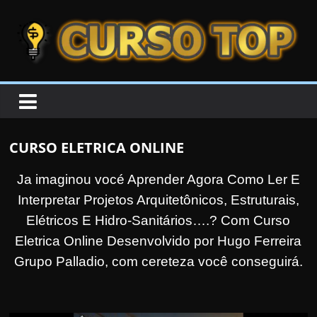
Skip to content
Skip to content
CURSOTOP
O
s
M
CURSO ELETRICA ONLINE
e
l
Ja imaginou vocé Aprender Agora Como Ler E
h
Interpretar Projetos Arquitetônicos, Estruturais,
o
Elétricos E Hidro-Sanitários….?
Com Curso
r
Eletrica Online Desenvolvido por Hugo Ferreira
e
Grupo Palladio, com cereteza você conseguirá.
s
C
u