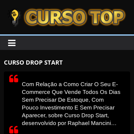
Skip to content
Skip to content
CURSOTOP
O
s
M
CURSO DROP START
e
l
h
Com Relação a Como Criar O Seu E-
o
Commerce Que Vende Todos Os Dias
r
Sem Precisar De Estoque, Com
e
Pouco Investimento E Sem Precisar
Aparecer, sobre Curso Drop Start,
s
desenvolvido por Raphael Mancini…
C
u