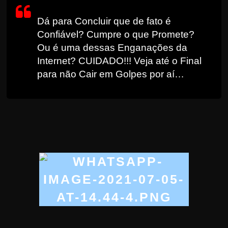
r
Dá para Concluir que de fato é
s
Confiável? Cumpre o que Promete?
o
Ou é uma dessas Enganações da
s
Internet? CUIDADO!!! Veja até o Final
d
para não Cair em Golpes por aí…
a
W
e
b