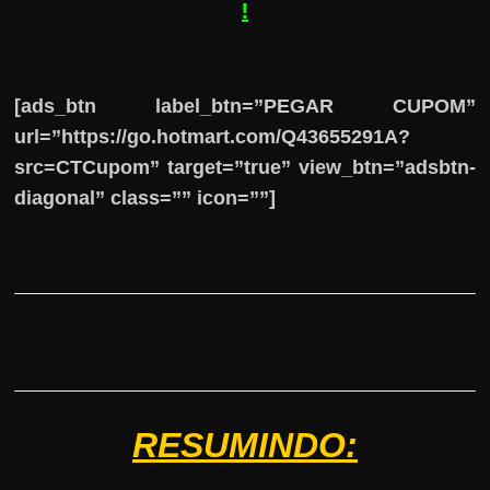
!
[ads_btn label_btn=”PEGAR CUPOM”
url=”https://go.hotmart.com/Q43655291A?
src=CTCupom” target=”true” view_btn=”adsbtn-
diagonal” class=”” icon=””]
RESUMINDO: