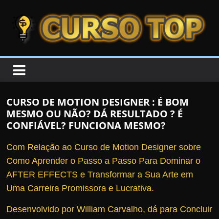
Skip to content
Skip to content
CURSOTOP
O
s
M
CURSO DE MOTION DESIGNER : É BOM
e
MESMO OU NÃO? DÁ RESULTADO ? É
l
CONFIÁVEL? FUNCIONA MESMO?
h
Com Relação ao Curso de Motion Designer sobre
o
Como Aprender o Passo a Passo Para Dominar o
r
AFTER EFFECTS e Transformar a Sua Arte em
e
Uma Carreira Promissora e Lucrativa.
s
C
Desenvolvido por William Carvalho, dá para Concluir
u