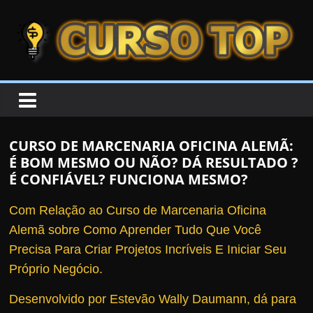
Skip to content
Skip to content
CURSOTOP
O
s
M
CURSO DE MARCENARIA OFICINA ALEMÃ:
e
É BOM MESMO OU NÃO? DÁ RESULTADO ?
l
É CONFIÁVEL? FUNCIONA MESMO?
h
Com Relação ao Curso de Marcenaria Oficina
o
Alemã sobre Como Aprender Tudo Que Você
r
Precisa Para Criar Projetos Incríveis E Iniciar Seu
e
Próprio Negócio.
s
C
Desenvolvido por Estevão Wally Daumann, dá para
u