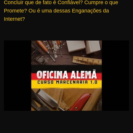
Concluir que de fato é Confiável?
Cumpre o que
r
Promete? Ou é uma dessas Enganações da
s
Internet?
o
s
d
a
W
e
b