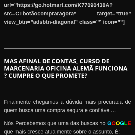
url=”https://go.hotmart.com/K77090438A?
src=CTbotãocompraragora” target=”true”
view_btn=”adsbtn-diagonal” class=”” icon=””]
MAS AFINAL DE CONTAS, CURSO DE
MARCENARIA OFICINA ALEMÃ FUNCIONA
? CUMPRE O QUE PROMETE?
Finalmente chegamos a dúvida mais procurada de
quem busca uma compra segura e confiável…
Nós Percebemos que uma das buscas no
G
O
O
G
L
E
que mais cresce atualmente sobre o assunto, É: