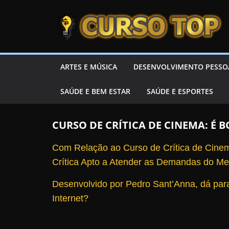
Skip to content
Skip to content
CURSOTOP
O
ARTES E MÚSICA
DESENVOLVIMENTO PESSO
s
SAÚDE E BEM ESTAR
SAÚDE E ESPORTES
M
e
l
CURSO DE CRÍTICA DE CINEMA: É
h
Com Relação ao Curso de Crítica de Cine
o
Crítica Apto a Atender as Demandas do M
r
e
Desenvolvido por Pedro Sant’Anna, dá para
s
Internet?
C
u