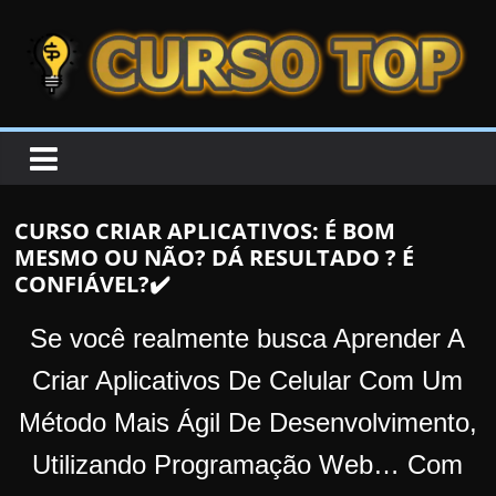
Skip to content
Skip to content
CURSOTOP
O
s
M
CURSO CRIAR APLICATIVOS: É BOM
e
MESMO OU NÃO? DÁ RESULTADO ? É
l
CONFIÁVEL?✔️
h
o
Se você realmente busca Aprender A
r
Criar Aplicativos De Celular Com Um
e
Método Mais Ágil De Desenvolvimento,
s
C
Utilizando Programação Web…
Com
u