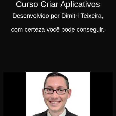
Curso Criar Aplicativos
r
s
Desenvolvido por Dimitri Teixeira,
o
s
com certeza você pode conseguir.
d
a
W
e
b