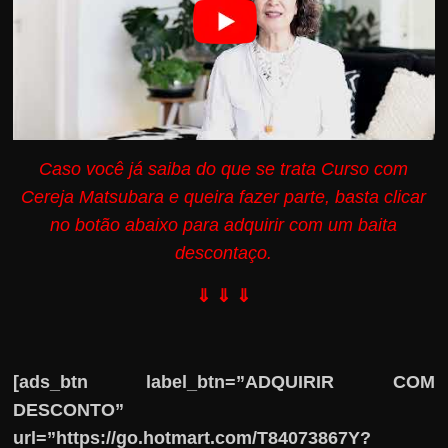
Caso você já saiba do que se trata Curso com
Cereja Matsubara e queira fazer parte, basta clicar
no botão abaixo para adquirir com um baita
descontaço.
⇓ ⇓ ⇓
[ads_btn label_btn=”ADQUIRIR COM
DESCONTO”
url=”https://go.hotmart.com/T84073867Y?