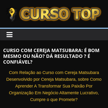
Skip to content
Skip to content
CURSOTOP
O
s
M
CURSO COM CEREJA MATSUBARA: É BOM
e
MESMO OU NÃO? DÁ RESULTADO ? É
l
CONFIÁVEL?
h
Com Relação ao Curso com Cereja Matsubara
o
Desenvolvido por Cereja Matsubara, sobre Como
r
Aprender A Transformar Sua Paixão Por
e
Organização Em Negócio Altamente Lucrativo,
s
Cumpre o que Promete?
C
u