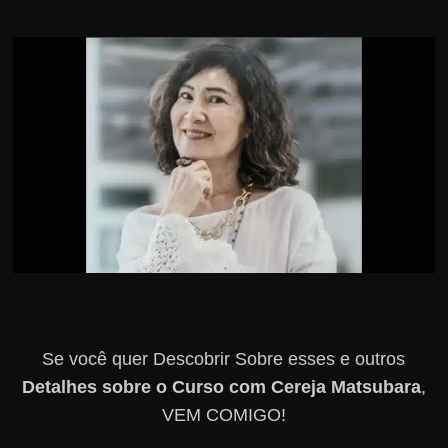
r
s
o
s
d
a
W
e
b
Se você quer Descobrir Sobre esses e outros
Detalhes sobre o Curso com Cereja Matsubara
,
VEM COMIGO!