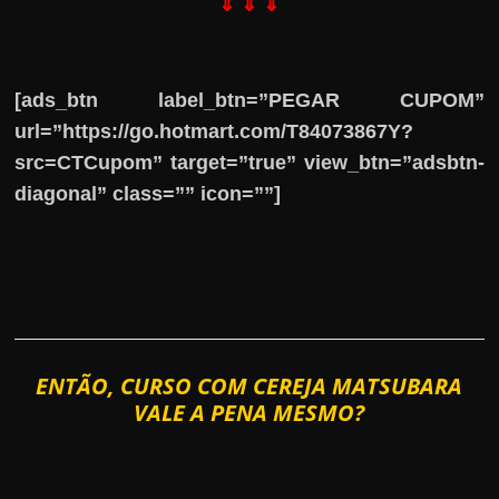
⇓ ⇓ ⇓
[ads_btn label_btn=”PEGAR CUPOM”
url=”https://go.hotmart.com/T84073867Y?
src=CTCupom” target=”true” view_btn=”adsbtn-
diagonal” class=”” icon=””]
ENTÃO, CURSO COM CEREJA MATSUBARA
VALE A PENA MESMO?