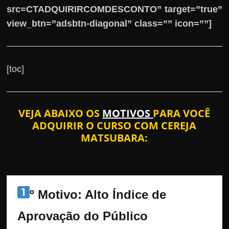
src=CTADQUIRIRCOMDESCONTO” target=”true”
view_btn=”adsbtn-diagonal” class=”” icon=””]
[toc]
VEJA ABAIXO OS
MOTIVOS
PARA VOCÊ
ADQUIRIR O CURSO COM CEREJA
MATSUBARA:
º Motivo: Alto Índice de 
Aprovação do Público