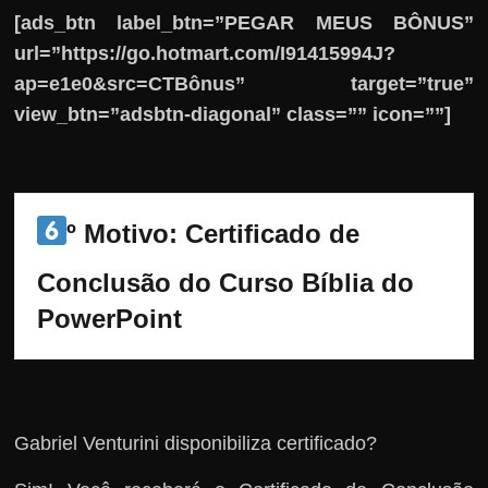
[ads_btn label_btn=”PEGAR MEUS BÔNUS”
url=”https://go.hotmart.com/I91415994J?
ap=e1e0&src=CTBônus” target=”true”
view_btn=”adsbtn-diagonal” class=”” icon=””]
º Motivo: 
Certificado de 
Conclusão do Curso Bíblia do 
PowerPoint
Gabriel Venturini disponibiliza certificado?