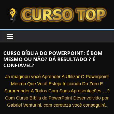
Skip to content
Skip to content
CURSOTOP
O
s
M
CURSO BÍBLIA DO POWERPOINT: É BOM
e
MESMO OU NÃO? DÁ RESULTADO ? É
l
CONFIÁVEL?
h
Ja imaginou vocé Aprender A Utilizar O Powerpoint
o
Mesmo Que Você Esteja Iniciando Do Zero E
r
Surpreender A Todos Com Suas Apresentações …?
e
Com Curso Bíblia do PowerPoint Desenvolvido por
s
Gabriel Venturini, com cereteza você conseguirá.
C
u