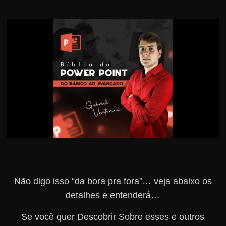
r
s
o
s
d
a
W
e
b
Não digo isso “da bora pra fora”… veja abaixo os
detalhes e entenderá…
Se você quer Descobrir Sobre esses e outros