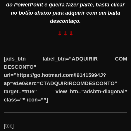
do PowerPoint e queira fazer parte, basta clicar
no botão abaixo para adquirir com um baita
descontaço.
⇓ ⇓ ⇓
[ads_btn label_btn=”ADQUIRIR COM
DESCONTO”
url=”https://go.hotmart.com/I91415994J?
ap=e1e0&src=CTADQUIRIRCOMDESCONTO”
target=”true” view_btn=”adsbtn-diagonal”
class=”” icon=””]
[toc]