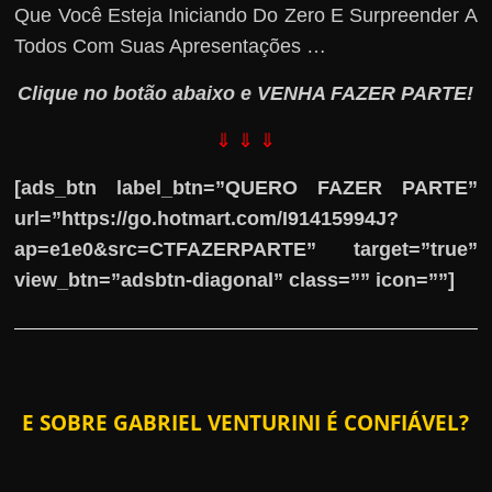
Que Você Esteja Iniciando Do Zero E Surpreender A
Todos Com Suas Apresentações …
Clique no botão abaixo e VENHA FAZER PARTE!
⇓ ⇓ ⇓
[ads_btn label_btn=”QUERO FAZER PARTE”
url=”https://go.hotmart.com/I91415994J?
ap=e1e0&src=CTFAZERPARTE” target=”true”
view_btn=”adsbtn-diagonal” class=”” icon=””]
E SOBRE GABRIEL VENTURINI É CONFIÁVEL?