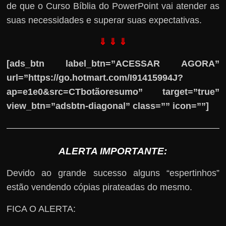
de que o Curso Bíblia do PowerPoint vai atender as
suas necessidades e superar suas expectativas.
⇓ ⇓ ⇓
[ads_btn label_btn=”ACESSAR AGORA”
url=”https://go.hotmart.com/I91415994J?
ap=e1e0&src=CTbotãoresumo” target=”true”
view_btn=”adsbtn-diagonal” class=”” icon=””]
ALERTA IMPORTANTE:
Devido ao grande sucesso alguns “espertinhos”
estão vendendo cópias pirateadas do mesmo.
FICA O ALERTA: