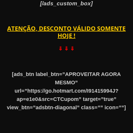
[/ads_custom_box]
ATENÇÃO, DESCONTO VÁLIDO SOMENTE
HOJE !
⇓ ⇓ ⇓
[ads_btn label_btn=”APROVEITAR AGORA
MESMO”
url=”https://go.hotmart.com/I91415994J?
ap=e1e0&src=CTCupom” target=”true”
view_btn=”adsbtn-diagonal” class=”” icon=””]