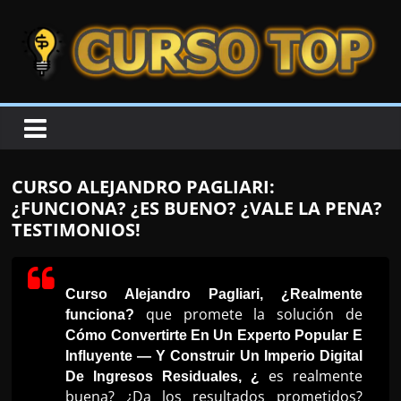
Skip to content
Skip to content
CURSOTOP
O
s
M
CURSO ALEJANDRO PAGLIARI:
e
¿FUNCIONA? ¿ES BUENO? ¿VALE LA PENA?
l
TESTIMONIOS!
h
o
r
Curso Alejandro Pagliari, ¿Realmente
que promete la solución de
funciona?
e
Cómo Convertirte En Un Experto Popular E
s
Influyente — Y Construir Un Imperio Digital
C
es realmente
De Ingresos Residuales
, ¿
u
buena? ¿Da los resultados prometidos?