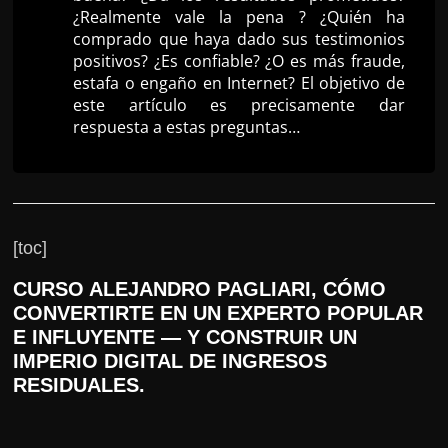
¿Realmente vale la pena ? ¿Quién ha
r
comprado que haya dado sus testimonios
s
positivos? ¿Es confiable? ¿O es más fraude,
o
estafa o engaño en Internet? El objetivo de
este artículo es precisamente dar
s
respuesta a estas preguntas…
d
a
W
e
b
[toc]
CURSO ALEJANDRO PAGLIARI, CÓMO
CONVERTIRTE EN UN EXPERTO POPULAR
E INFLUYENTE — Y CONSTRUIR UN
IMPERIO DIGITAL DE INGRESOS
RESIDUALES.