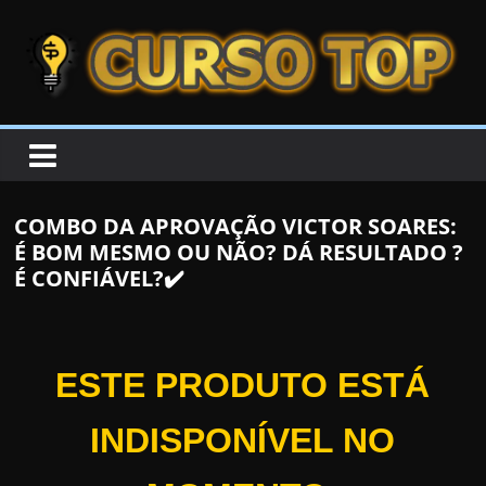
Skip to content
Skip to content
CURSOTOP
O
s
M
COMBO DA APROVAÇÃO VICTOR SOARES:
e
É BOM MESMO OU NÃO? DÁ RESULTADO ?
l
É CONFIÁVEL?✔️
h
o
r
ESTE PRODUTO ESTÁ
e
s
INDISPONÍVEL NO
C
u