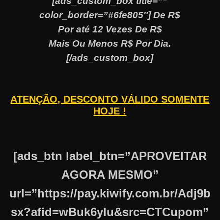
[ads_custom_box title=””
color_border=”#6fe805″] De R$
Por até 12 Vezes De R$
Mais Ou Menos R$ Por Dia.
[/ads_custom_box]
ATENÇÃO, DESCONTO VÁLIDO SOMENTE
HOJE !
[ads_btn label_btn=”APROVEITAR
AGORA MESMO”
url=”https://pay.kiwify.com.br/Adj9b
sx?afid=wBuk6ylu&src=CTCupom”