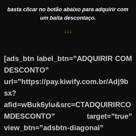
basta clicar no botão abaixo para adquirir com
um baita descontaço.
↓↓↓
[ads_btn label_btn=”ADQUIRIR COM
DESCONTO”
url=”https://pay.kiwify.com.br/Adj9b
sx?
afid=wBuk6ylu&src=CTADQUIRIRCO
MDESCONTO” target=”true”
view_btn=”adsbtn-diagonal”