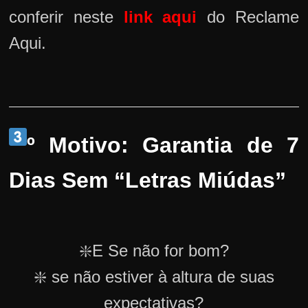
conferir neste
link aqui
do Reclame
Aqui.
º Motivo: Garantia de 7
Dias Sem “Letras Miúdas”
❇️E Se não for bom?
❇️ se não estiver à altura de suas
expectativas?