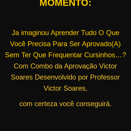
MOMENTO:
r
s
o
s
Ja imaginou Aprender Tudo O Que
d
Você Precisa Para Ser Aprovado(A)
a
Sem Ter Que Frequentar Cursinhos…?
W
e
Com Combo da Aprovação Victor
b
Soares Desenvolvido por Professor
Victor Soares,
com certeza você conseguirá.