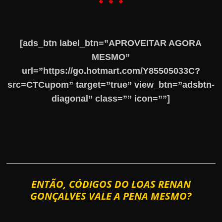
⇓ ⇓ ⇓
[ads_btn label_btn=”APROVEITAR AGORA
MESMO”
url=”https://go.hotmart.com/Y85505033C?
src=CTCupom” target=”true” view_btn=”adsbtn-
diagonal” class=”” icon=””]
ENTÃO, CÓDIGOS DO LOAS RENAN
GONÇALVES VALE A PENA MESMO?