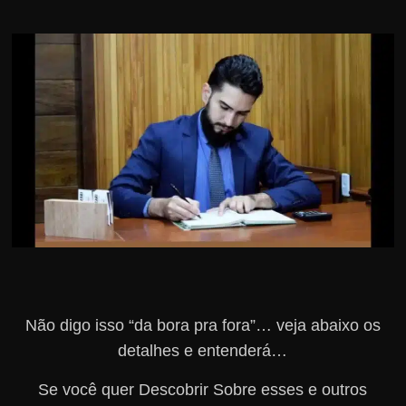
r
s
o
s
d
a
W
e
b
Não digo isso “da bora pra fora”… veja abaixo os
detalhes e entenderá…
Se você quer Descobrir Sobre esses e outros