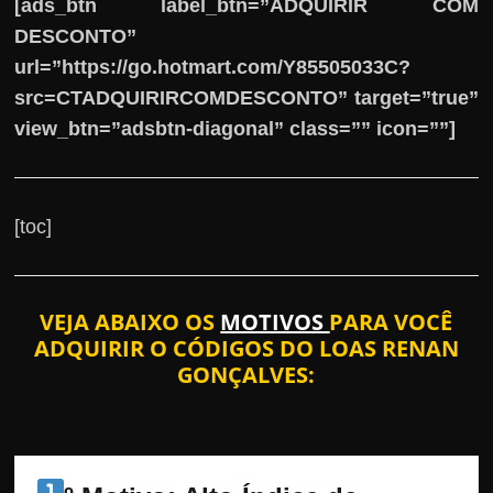
[ads_btn label_btn=”ADQUIRIR COM
DESCONTO”
url=”https://go.hotmart.com/Y85505033C?
src=CTADQUIRIRCOMDESCONTO” target=”true”
view_btn=”adsbtn-diagonal” class=”” icon=””]
[toc]
VEJA ABAIXO OS
MOTIVOS
PARA VOCÊ
ADQUIRIR O CÓDIGOS DO LOAS RENAN
GONÇALVES: