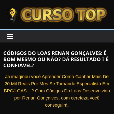
Skip to content
Skip to content
CURSOTOP
O
s
M
CÓDIGOS DO LOAS RENAN GONÇALVES: É
e
BOM MESMO OU NÃO? DÁ RESULTADO ? É
l
CONFIÁVEL?
h
Ja imaginou vocé Aprender Como Ganhar Mais De
o
20 Mil Reais Por Mês Se Tornando Especialista Em
r
BPC/LOAS…?
Com Códigos Do Loas Desenvolvido
e
por Renan Gonçalves, com cereteza você
s
conseguirá.
C
u