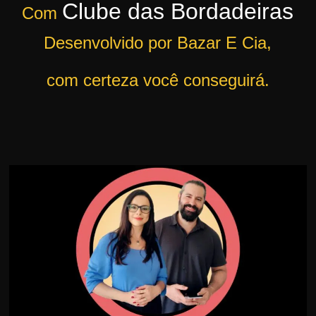
Clube das Bordadeiras
Com
r
s
Desenvolvido por Bazar E Cia,
o
s
com certeza você conseguirá.
d
a
W
e
b