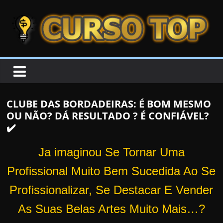
Skip to content
Skip to content
CURSOTOP
O
s
M
CLUBE DAS BORDADEIRAS: É BOM MESMO
e
OU NÃO? DÁ RESULTADO ? É CONFIÁVEL?
l
✔️
h
o
Ja imaginou Se Tornar Uma
r
Profissional Muito Bem Sucedida Ao Se
e
Profissionalizar, Se Destacar E Vender
s
C
As Suas Belas Artes Muito Mais…?
u