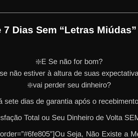
e 7 Dias Sem “Letras Miúdas”
❇️E Se não for bom?
 se não estiver à altura de suas expectativ
❇️vai perder seu dinheiro?
 sete dias de garantia após o recebiment
tisfação Total ou Seu Dinheiro de Volta
_border=”#6fe805″]Ou Seja, Não Existe a 