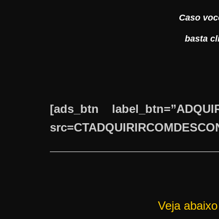
Caso você
basta c
[ads_btn label_btn=”ADQU
src=CTADQUIRIRCOMDESCONTO”
Veja abaix