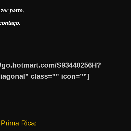
zer parte,
contaço.
o.hotmart.com/S93440256H?
gonal” class=”” icon=””]
 Prima Rica: