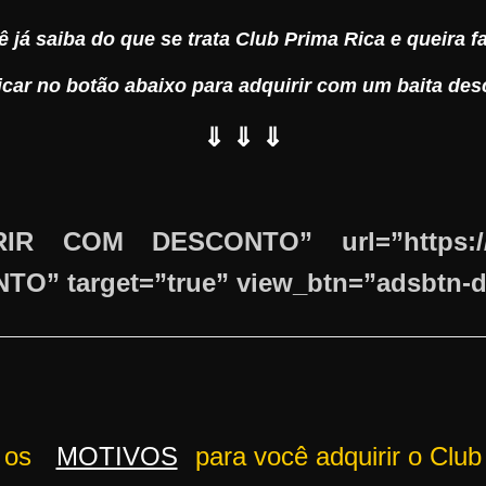
 já saiba do que se trata Club Prima Rica e queira fa
licar no botão abaixo para adquirir com um baita des
⇓ ⇓ ⇓
IRIR COM DESCONTO” url=”https://g
 target=”true” view_btn=”adsbtn-dia
o os
MOTIVOS
para você adquirir o Club