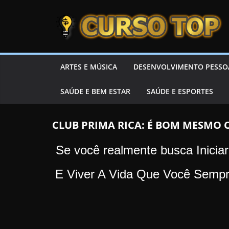
Skip to content
Skip to content
CURSOTOP
O
ARTES E MÚSICA
DESENVOLVIMENTO PESSO
s
SAÚDE E BEM ESTAR
SAÚDE E ESPORTES
M
e
l
CLUB PRIMA RICA: É BOM MESMO 
h
Se você realmente busca Inici
o
r
E Viver A Vida Que Você Sem
e
s
C
u