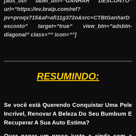
[ads_btn label_btn=”GANHAR DESCONTO”
url=”https://ev.braip.com/ref?
pv=proqx715&af=afi11g372o&src=CTBtGanharD
esconto” target=”true” view_btn=”adsbtn-
diagonal” class=”” icon=””]
RESUMINDO:
Se você está Querendo Conquistar Uma Pele
Incrível, Renovar A Beleza Do Seu Bumbum E
Recuperar A Sua Auto Estima?
Quer pagar um preço justo e ainda com a