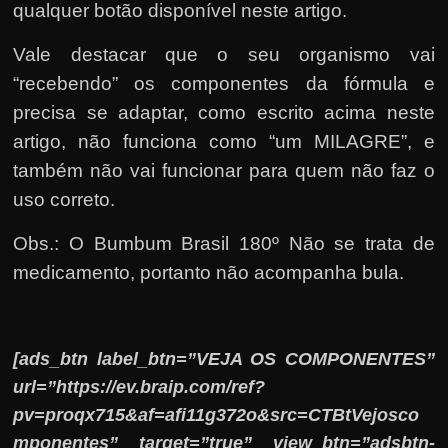
qualquer botão disponível neste artigo.
Vale destacar que o seu organismo vai
“recebendo” os componentes da fórmula e
precisa se adaptar, como escrito acima neste
artigo, não funciona como “um MILAGRE”, e
também não vai funcionar para quem não faz o
uso correto.
Obs.: O Bumbum Brasil 180º Não se trata de
medicamento, portanto não acompanha bula.
[ads_btn label_btn=”VEJA OS COMPONENTES”
url=”https://ev.braip.com/ref?
pv=proqx715&af=afi11g372o&src=CTBtVejosco
mponentes” target=”true” view_btn=”adsbtn-