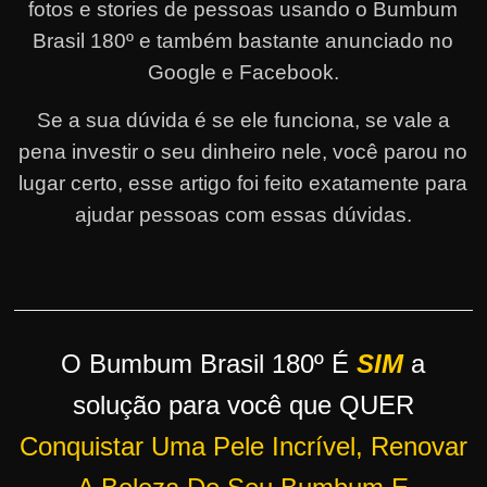
fotos e stories de pessoas usando o Bumbum
r
Brasil 180º e também bastante anunciado no
s
Google e Facebook.
o
s
Se a sua dúvida é se ele funciona, se vale a
d
pena investir o seu dinheiro nele, você parou no
a
lugar certo, esse artigo foi feito exatamente para
W
ajudar pessoas com essas dúvidas.
e
b
O Bumbum Brasil 180º É
SIM
a
solução para você que QUER
Conquistar Uma Pele Incrível, Renovar