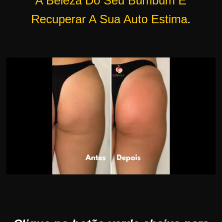
A Beleza Do Seu Bumbum E
Recuperar A Sua Auto Estima
.