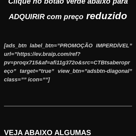
Clique no botão verde abaixo para
reduzido
ADQUIRIR com preço
[ads_btn label_btn=”PROMOÇÃO IMPERDÍVEL”
url=”https://ev.braip.com/ref?
pv=proqx715&af=afi11g372o&src=CTBtsaberopr
eço” target=”true” view_btn=”adsbtn-diagonal”
class=”” icon=””]
VEJA ABAIXO ALGUMAS