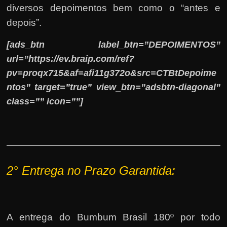
diversos depoimentos bem como o “antes e
depois”.
[ads_btn label_btn=”DEPOIMENTOS”
url=”https://ev.braip.com/ref?
pv=proqx715&af=afi11g372o&src=CTBtDepoime
ntos” target=”true” view_btn=”adsbtn-diagonal”
class=”” icon=””]
2° E
ntrega no Prazo Garantida:
A entrega do Bumbum Brasil 180º por todo