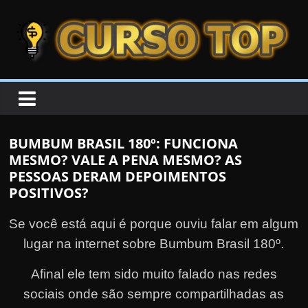
Skip to content
Skip to content
CURSOTOP
O
s
M
BUMBUM BRASIL 180º: FUNCIONA
e
MESMO? VALE A PENA MESMO? AS
l
PESSOAS DERAM DEPOIMENTOS
h
POSITIVOS?
o
Se você está aqui é porque ouviu falar em algum
r
lugar na internet sobre Bumbum Brasil 180º.
e
s
Afinal ele tem sido muito falado nas redes
C
sociais onde são sempre compartilhadas as
u