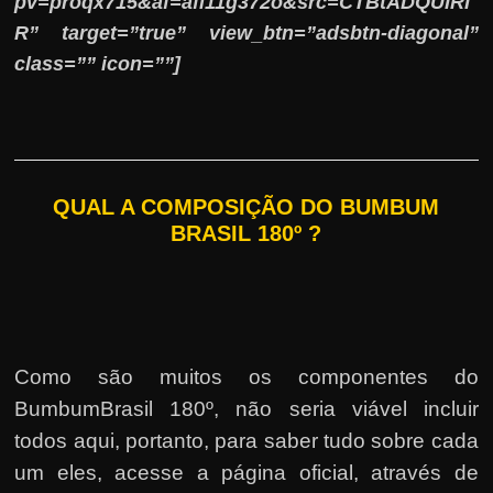
pv=proqx715&af=afi11g372o&src=CTBtADQUIRI
R” target=”true” view_btn=”adsbtn-diagonal”
class=”” icon=””]
QUAL A COMPOSIÇÃO DO BUMBUM
BRASIL 180º ?
Como são muitos os componentes do
BumbumBrasil 180º, não seria viável incluir
todos aqui, portanto, para saber tudo sobre cada
um eles, acesse a página oficial, através de