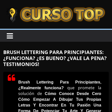
Skip to content
Skip to content
CURSOTOP
O
s
M
BRUSH LETTERING PARA PRINCIPIANTES:
e
¿FUNCIONA? ¿ES BUENO? ¿VALE LA PENA?
l
TESTIMONIOS!
h
o
r
Brush Lettering Para Principiantes,
que promete la
¿Realmente funciona?
e
solución de
Cómo Conoce Desde Cero
s
Cómo Empezar A Dibujar Tus Propias
C
Letras Y Encontrar En Tu Pasión Una
u
Forma De Potenciar Tu Arte Y Generar