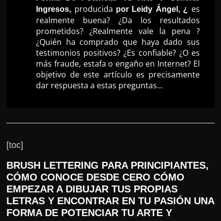
producida
es
Ingresos,
por Leidy Ángel, ¿
r
realmente buena? ¿Da los resultados
s
prometidos? ¿Realmente vale la pena ?
o
¿Quién ha comprado que haya dado sus
s
testimonios positivos? ¿Es confiable? ¿O es
más fraude, estafa o engaño en Internet? El
d
objetivo de este artículo es precisamente
a
dar respuesta a estas preguntas…
W
e
b
[toc]
BRUSH LETTERING PARA PRINCIPIANTES,
CÓMO CONOCE DESDE CERO CÓMO
EMPEZAR A DIBUJAR TUS PROPIAS
LETRAS Y ENCONTRAR EN TU PASIÓN UNA
FORMA DE POTENCIAR TU ARTE Y