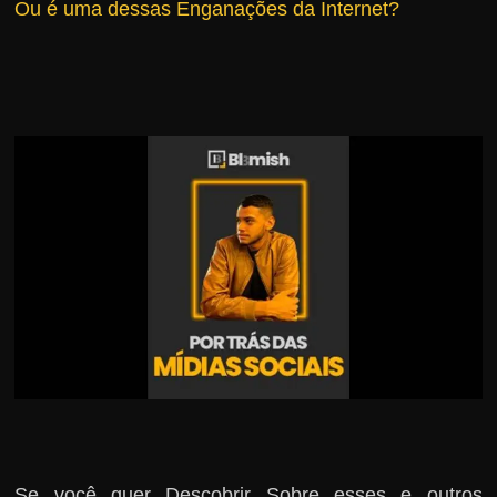
Ou é uma dessas Enganações da Internet?
r
s
o
s
d
a
W
e
b
Se você quer Descobrir Sobre esses e outros