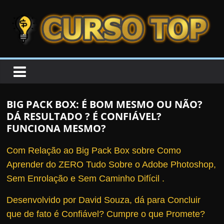
Skip to content
Skip to content
CURSOTOP
O
s
M
BIG PACK BOX: É BOM MESMO OU NÃO?
e
DÁ RESULTADO ? É CONFIÁVEL?
l
FUNCIONA MESMO?
h
Com Relação ao Big Pack Box sobre Como
o
Aprender do ZERO Tudo Sobre o Adobe Photoshop,
r
Sem Enrolação e Sem Caminho Difícil .
e
s
Desenvolvido por David Souza, dá para Concluir
C
que de fato é Confiável?
Cumpre o que Promete?
u