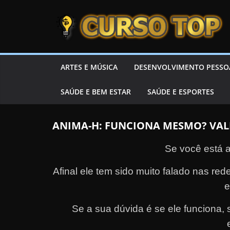
Skip to content
Skip to content
CURSOTOP
O
ARTES E MÚSICA
DESENVOLVIMENTO PESSO
s
SAÚDE E BEM ESTAR
SAÚDE E ESPORTES
M
e
l
ANIMA-H: FUNCIONA MESMO? VAL
h
Se você está a
o
r
Afinal ele tem sido muito falado nas r
e
e
s
Se a sua dúvida é se ele funciona, se
C
u