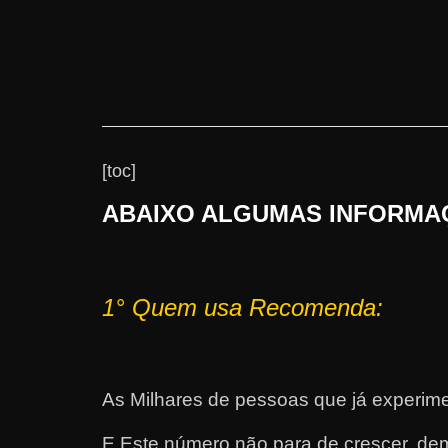
[toc]
ABAIXO ALGUMAS INFORMAÇ
1°
Quem usa Recomenda:
As Milhares de pessoas que já experimen
E Este número não para de crescer, dem