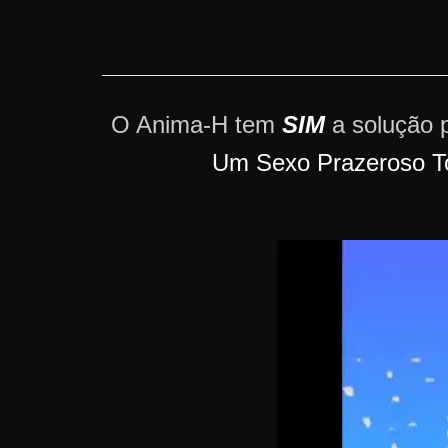
r
s
o
s
O Anima-H tem
SIM
a solução 
d
a
Um Sexo Prazeroso T
W
e
b