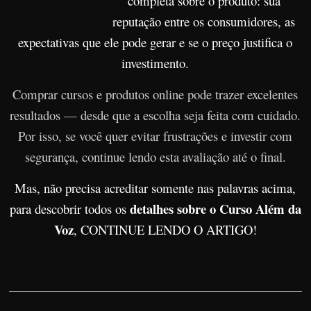
completa sobre o produto: sua
r
reputação entre os consumidores, as
s
expectativas que ele pode gerar e se o preço justifica o
o
investimento.
s
Comprar cursos e produtos online pode trazer excelentes
d
a
resultados — desde que a escolha seja feita com cuidado.
W
Por isso, se você quer evitar frustrações e investir com
e
segurança, continue lendo esta avaliação até o final.
b
Mas, não precisa acreditar somente nas palavras acima,
detalhes sobre o Curso Além da
para descobrir todos os
Voz
, CONTINUE LENDO O ARTIGO!