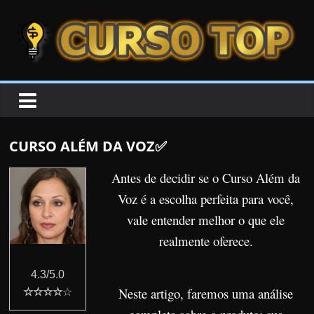
Skip to content
Skip to content
CURSOTOP
O
s
M
CURSO ALÉM DA VOZ✅
e
l
Antes de decidir se o Curso Além da
h
Voz é a escolha perfeita para você,
o
vale entender melhor o que ele
r
realmente oferece.
e
s
4.3/5.0
C
Neste artigo, faremos uma análise
☆☆☆☆
☆
u