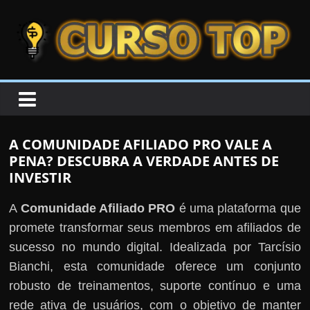
Skip to content
Skip to content
CURSOTOP
O
s
M
A COMUNIDADE AFILIADO PRO VALE A
e
PENA? DESCUBRA A VERDADE ANTES DE
l
INVESTIR
h
A
Comunidade Afiliado PRO
é uma plataforma que
o
promete transformar seus membros em afiliados de
r
sucesso no mundo digital. Idealizada por Tarcísio
e
Bianchi, esta comunidade oferece um conjunto
s
robusto de treinamentos, suporte contínuo e uma
C
rede ativa de usuários, com o objetivo de manter
u