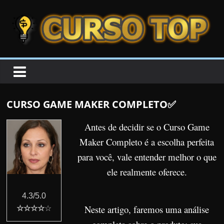
Skip to content
Skip to content
CURSOTOP
O
s
M
CURSO GAME MAKER COMPLETO✅
e
l
Antes de decidir se o Curso Game
h
Maker Completo é a escolha perfeita
o
para você, vale entender melhor o que
r
ele realmente oferece.
e
s
4.3/5.0
C
Neste artigo, faremos uma análise
☆☆☆☆
☆
u