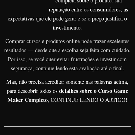
completa sobre o produto: sua
r
reputação entre os consumidores, as
s
expectativas que ele pode gerar e se o preço justifica o
o
investimento.
s
Comprar cursos e produtos online pode trazer excelentes
d
a
resultados — desde que a escolha seja feita com cuidado.
W
Por isso, se você quer evitar frustrações e investir com
e
segurança, continue lendo esta avaliação até o final.
b
Mas, não precisa acreditar somente nas palavras acima,
detalhes sobre o Curso Game
para descobrir todos os
Maker Completo
, CONTINUE LENDO O ARTIGO!