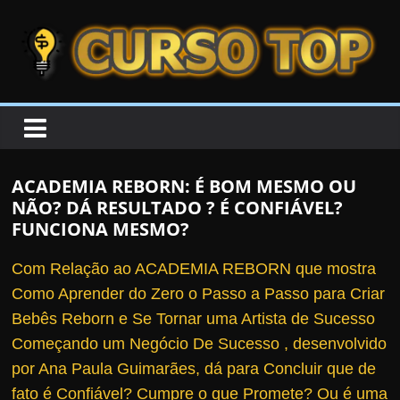
Skip to content
Skip to content
CURSOTOP
O
s
M
ACADEMIA REBORN: É BOM MESMO OU
e
NÃO? DÁ RESULTADO ? É CONFIÁVEL?
l
FUNCIONA MESMO?
h
Com Relação ao ACADEMIA REBORN que mostra
o
Como Aprender do Zero o Passo a Passo para Criar
r
Bebês Reborn e Se Tornar uma Artista de Sucesso
e
Começando um Negócio De Sucesso , desenvolvido
s
por Ana Paula Guimarães, dá para Concluir que de
C
fato é Confiável?
Cumpre o que Promete? Ou é uma
u